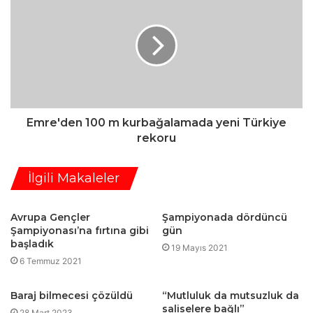
Emre'den 100 m kurbağalamada yeni Türkiye
rekoru
İlgili Makaleler
Avrupa Gençler
Şampiyonada dördüncü
Şampiyonası’na fırtına gibi
gün
başladık
19 Mayıs 2021
6 Temmuz 2021
Baraj bilmecesi çözüldü
“Mutluluk da mutsuzluk da
saliselere bağlı”
28 Mart 2023