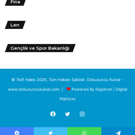
Fina
Len
Gençlik ve Spor Bakanlığı
© Telif Hakkı 2026, Tüm Hakları Saklıdır. Dokuzuncu Kulvar -
www.dokuzuncukulvar.com |
Powered By
Digidrom | Digital
Platform
Facebook
Twitter
Instagram