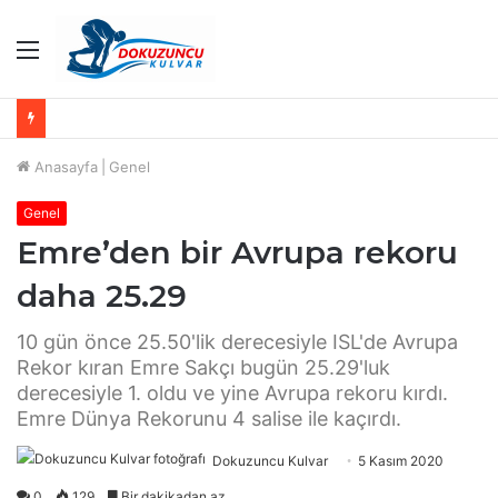
Menü
Anasayfa
|
Genel
Genel
Emre’den bir Avrupa rekoru
daha 25.29
10 gün önce 25.50'lik derecesiyle ISL'de Avrupa
Rekor kıran Emre Sakçı bugün 25.29'luk
derecesiyle 1. oldu ve yine Avrupa rekoru kırdı.
Emre Dünya Rekorunu 4 salise ile kaçırdı.
Dokuzuncu Kulvar
5 Kasım 2020
0
129
Bir dakikadan az