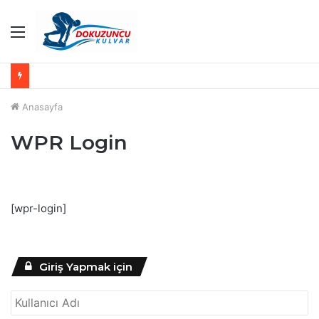
Menü
Anasayfa
WPR Login
[wpr-login]
Giriş Yapmak için